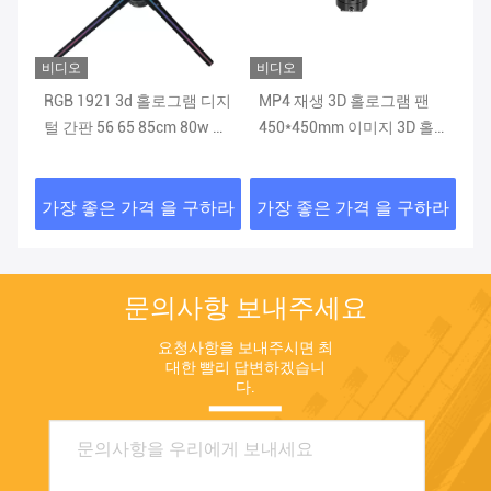
비디오
비디오
 홀로그램 디지
MP4 재생 3D 홀로그램 팬
30cm 65CM 100CM 150
cm 80w 실
450*450mm 이미지 3D 홀
180CM LED 3d 홀로그램 
션
로그램 장치
디스플레이 1024*384 12
2A 지원 접합
 을 구하라
가장 좋은 가격 을 구하라
가장 좋은 가격 을 구
문의사항 보내주세요
요청사항을 보내주시면 최
대한 빨리 답변하겠습니
다.