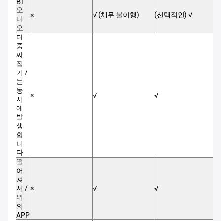
BT
오
√ (채무 불이행)
(선택적인) √
√
×
디
오
다
중
짜
집
기 /
는
동
×
√
√
√
시
에
발
생
합
니
다
떨
어
져
서 /
×
√
√
√
위
의
APP