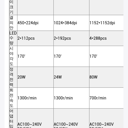
이
크
기
결
의
450*224dpi
1024*384dpi
1152*1152dpi
1
안
LED
수
2*112pcs
2*192pcs
4*288pcs
4
량
시
야
170'
170'
170'
1
각
도
정
격
20W
24W
80W
6
전
력
회
전
1300r/min
1300r/min
700r/min
7
속
도
어
댑
터
AC100~240V
AC100~240V
AC100~240V
A
입