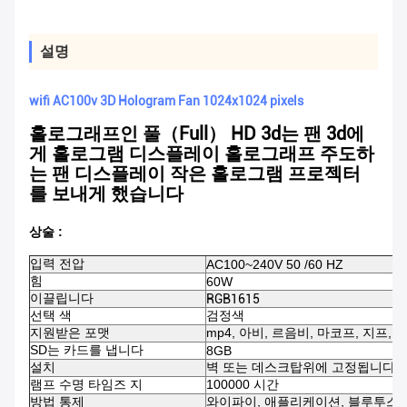
설명
wifi AC100v 3D Hologram Fan 1024x1024 pixels
홀로그래프인 풀（Full） HD 3d는 팬 3d에
게 홀로그램 디스플레이 홀로그래프 주도하
는 팬 디스플레이
작은 홀로그램 프로젝터
를 보내게 했습니다
상술 :
입력 전압
AC100~240V 50 /60 HZ
힘
60W
이끌립니다
RGB1615
선택 색
검정색
지원받은 포맷
mp4, 아비, 르음비, 마코프, 지프, 
SD는 카드를 냅니다
8GB
설치
벽 또는 데스크탑위에 고정됩니다
램프 수명 타임즈 지
100000 시간
방법 통제
와이파이, 애플리케이션, 블루투스,