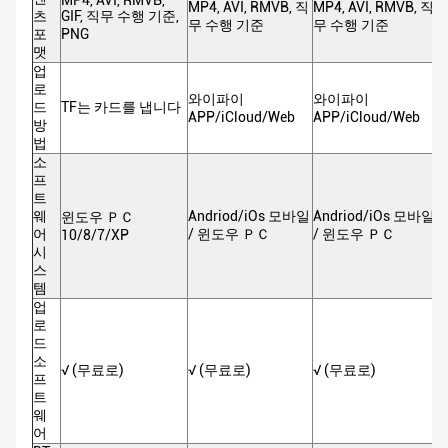
MP4, AVI, RMVB, 직
MP4, AVI, RMVB, 직
M
츠
GIF, 직무 수행 기준,
무 수행 기준
무 수행 기준
포
PNG
맷
업
로
와이파이
와이파이
드
TF는 카드를 냅니다
APP/iCloud/Web
APP/iCloud/Web
A
방
법
소
프
트
웨
Andriod/iOs 모바일
Andriod/iOs 모바일
A
윈도우 ＰＣ
어
/ 윈도우 ＰＣ
/ 윈도우 ＰＣ
10/8/7/XP
시
스
템
업
로
드
소
√ (무료로)
√ (무료로)
√ (무료로)
√
프
트
웨
어