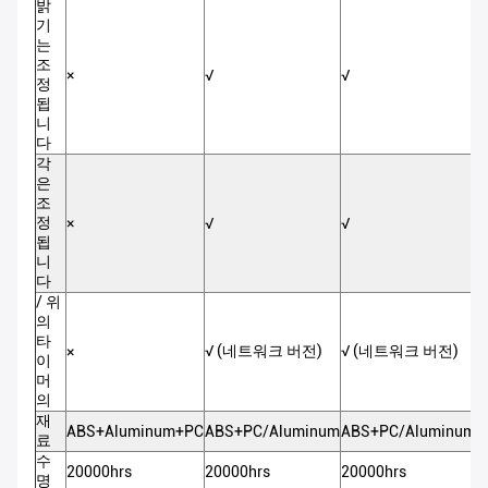
밝
기
는
조
×
√
√
√
정
됩
니
다
각
은
조
정
×
√
√
√
됩
니
다
/ 위
의
타
√ (네트워크 버전)
√ (네트워크 버전)
√
×
이
머
의
재
ABS+Aluminum+PC
ABS+PC/Aluminum
ABS+PC/Aluminum
A
료
수
20000hrs
20000hrs
20000hrs
2
명