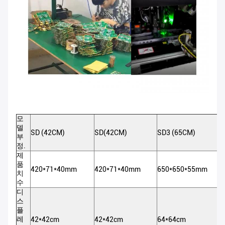
모
델
SD (42CM)
SD(42CM)
SD3 (65CM)
S
부
정.
제
품
420*71*40mm
420*71*40mm
650*650*55mm
6
치
수
디
스
플
레
42*42cm
42*42cm
64*64cm
6