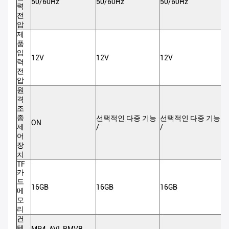
50/60Hz
50/60Hz
50/60Hz
5
력
전
압
제
품
입
12V
12V
12V
1
력
전
압
원
격
조
종
선택적인 다중 기능
선택적인 다중 기능
ON
제
/
/
어
장
치
TF
카
드
16GB
16GB
16GB
1
메
모
리
컨
텐
MP4, AVI, RMVB,