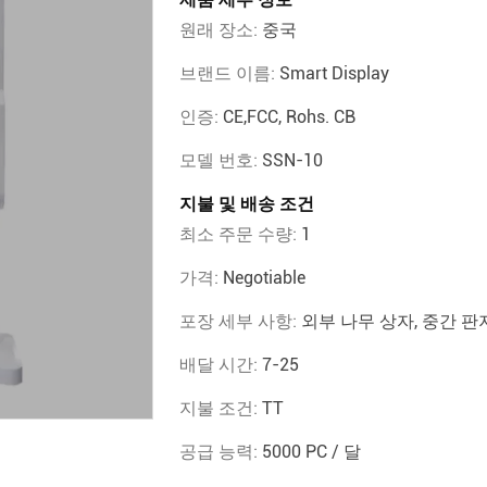
원래 장소:
중국
브랜드 이름:
Smart Display
인증:
CE,FCC, Rohs. CB
모델 번호:
SSN-10
지불 및 배송 조건
최소 주문 수량:
1
가격:
Negotiable
포장 세부 사항:
외부 나무 상자, 중간 판지
배달 시간:
7-25
지불 조건:
TT
공급 능력:
5000 PC / 달