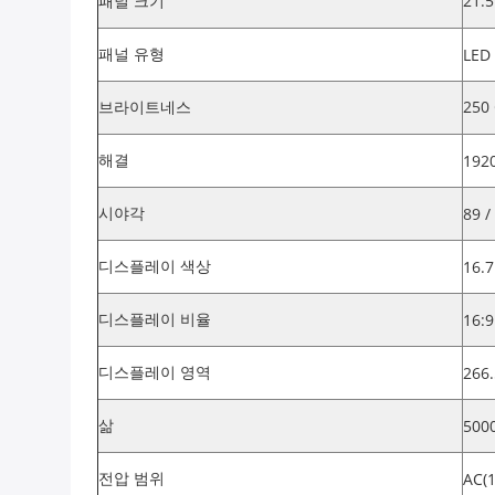
패널 크기
21.
패널 유형
LED
브라이트네스
250
해결
192
시야각
89 /
디스플레이 색상
16.
디스플레이 비율
16:9
디스플레이 영역
266
삶
500
전압 범위
AC(1