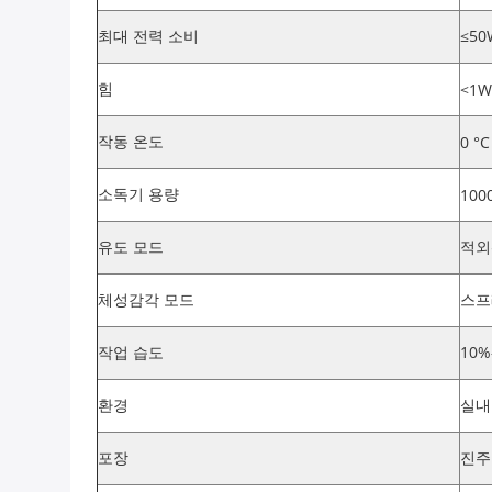
최대 전력 소비
≤5
힘
<1W
작동 온도
0 °C
소독기 용량
100
유도 모드
적외
체성감각 모드
스프
작업 습도
10%
환경
실내
포장
진주