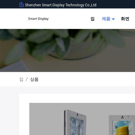
Shenzhen Smart Display Technology Co.,Ltd
집
제품
화면
집
/
상품