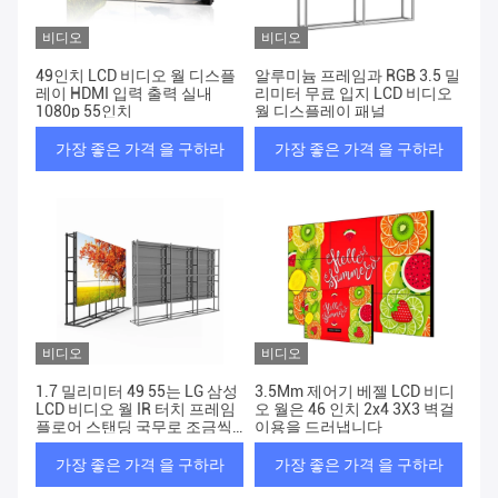
비디오
비디오
49인치 LCD 비디오 월 디스플
알루미늄 프레임과 RGB 3.5 밀
레이 HDMI 입력 출력 실내
리미터 무료 입지 LCD 비디오
1080p 55인치
월 디스플레이 패널
가장 좋은 가격 을 구하라
가장 좋은 가격 을 구하라
비디오
비디오
1.7 밀리미터 49 55는 LG 삼성
3.5Mm 제어기 베젤 LCD 비디
LCD 비디오 월 IR 터치 프레임
오 월은 46 인치 2x4 3X3 벽걸
플로어 스탠딩 국무로 조금씩
이용을 드러냅니다
움직입니다
가장 좋은 가격 을 구하라
가장 좋은 가격 을 구하라