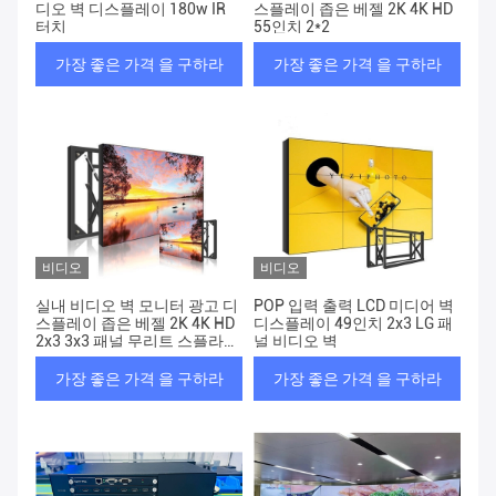
디오 벽 디스플레이 180w IR
스플레이 좁은 베젤 2K 4K HD
터치
55인치 2*2
가장 좋은 가격 을 구하라
가장 좋은 가격 을 구하라
비디오
비디오
실내 비디오 벽 모니터 광고 디
POP 입력 출력 LCD 미디어 벽
스플레이 좁은 베젤 2K 4K HD
디스플레이 49인치 2x3 LG 패
2x3 3x3 패널 무리트 스플라이
널 비디오 벽
싱 스크린
가장 좋은 가격 을 구하라
가장 좋은 가격 을 구하라