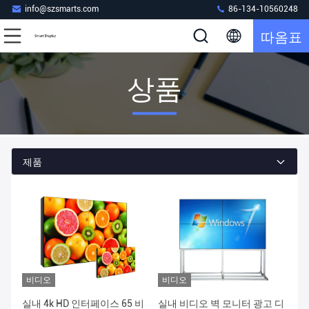
info@szsmarts.com
86-134-10560248
따옴표
상품
제품
비디오
비디오
실내 4k HD 인터페이스 65 비
실내 비디오 벽 모니터 광고 디