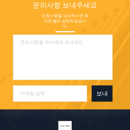
문의사항 보내주세요
요청사항을 보내주시면 최
대한 빨리 답변하겠습니
다.
보내