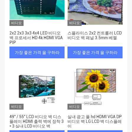
비디오
비디오
2x2 2x3 3x3 4x4 LED 비디오
스플라이스 2x2 컨트롤러 LCD
벽 프로세서 HD 4k HDMI VGA
비디오 벽 패널 3.5mm 베젤
PIP
가장 좋은 가격 을 구하라
가장 좋은 가격 을 구하라
비디오
비디오
49" / 55" LCD 비디오 벽 디스
실내 광고 풀 hd HDMI VGA DP
플레이 HDMI 출력 벽에 장착 3
비디오 벽 LG LCD 벽 디스플레
* 3 실내 LCD 비디오 벽
이